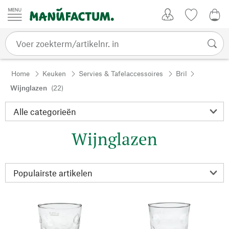
Passer au contenu
Account
Kijklijst
0,0
Home
Keuken
Servies & Tafelaccessoires
Bril
Wijnglazen
(22)
Wijnglazen