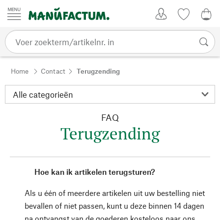
Passer au contenu
Account
Kijklijst
0,0
Home
Contact
Terugzending
FAQ
Terugzending
Hoe kan ik artikelen terugsturen?
Als u één of meerdere artikelen uit uw bestelling niet
bevallen of niet passen, kunt u deze binnen 14 dagen
na ontvangst van de goederen kosteloos naar ons