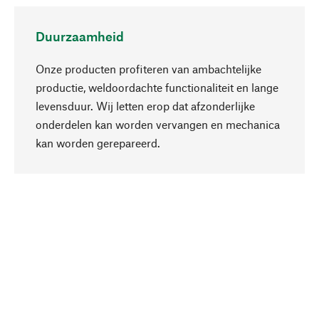
Duurzaamheid
Onze producten profiteren van ambachtelijke
productie, weldoordachte functionaliteit en lange
levensduur. Wij letten erop dat afzonderlijke
onderdelen kan worden vervangen en mechanica
Naar boven
kan worden gerepareerd.
Bewust
Bij onze productkeuze staat de duurzaamheid
centraal. Wij kiezen voor natuurlijke
bestanddelen en materialen, die kunnen worden
verzorgd, evenals op een efficiënt gebruik van