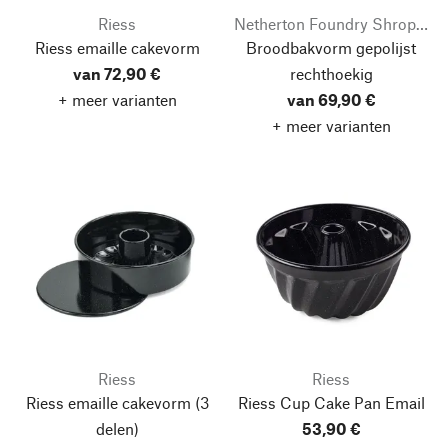
Riess
Netherton Foundry Shropshire
Riess emaille cakevorm
Broodbakvorm gepolijst
van 72,90 €
rechthoekig
+ meer varianten
van 69,90 €
+ meer varianten
Riess
Riess
Riess emaille cakevorm
(3
Riess Cup Cake Pan Email
delen)
53,90 €