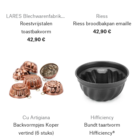
LARES Blechwarenfabrikation
Riess
Roestvrijstalen
Riess broodbakpan emaille
toastbakvorm
42,90 €
42,90 €
Cu Artigiana
Hifficiency
Backvormpjes Koper
Bundt taartvorm
vertind
(6 stuks)
Hifficiency®