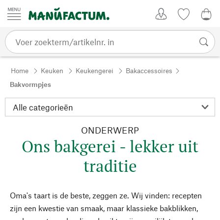
Passer au contenu
Account
Kijklijst
0,0
Home
Keuken
Keukengerei
Bakaccessoires
Bakvormpjes
ONDERWERP
Ons bakgerei - lekker uit
traditie
Oma's taart is de beste, zeggen ze. Wij vinden: recepten
zijn een kwestie van smaak, maar klassieke bakblikken,