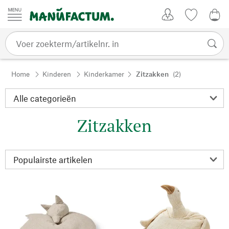
Passer au contenu
Account
Kijklijst
0,0
Home
Kinderen
Kinderkamer
Zitzakken
(2)
Zitzakken