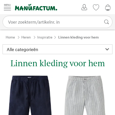
Passer au contenu
Account
Kijklijst
0,0
Home
Heren
Inspiratie
Linnen kleding voor hem
Linnen kleding voor hem