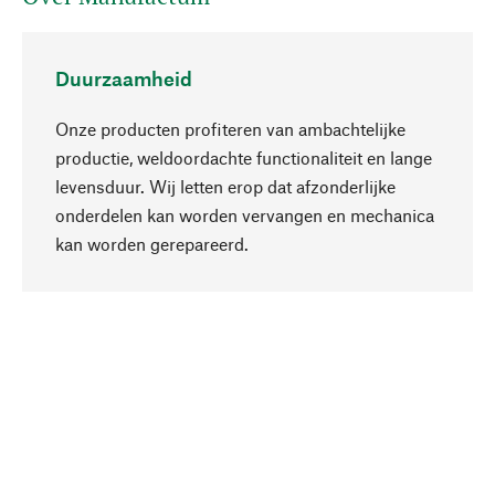
Duurzaamheid
Onze producten profiteren van ambachtelijke
productie, weldoordachte functionaliteit en lange
levensduur. Wij letten erop dat afzonderlijke
onderdelen kan worden vervangen en mechanica
Naar boven
kan worden gerepareerd.
Bewust
Bij onze productkeuze staat de duurzaamheid
centraal. Wij kiezen voor natuurlijke
bestanddelen en materialen, die kunnen worden