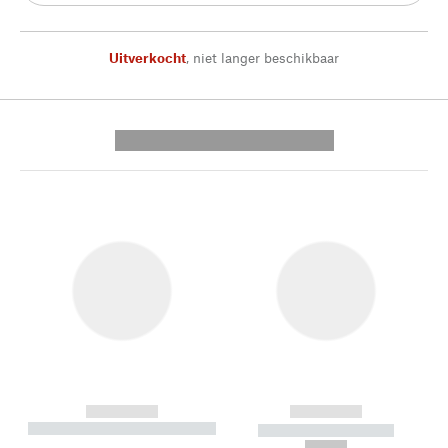
Uitverkocht
,
niet langer beschikbaar
---------- --------------
------------
------------
----------- ----------- --------
----------- -----------
---
--,-- €