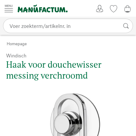
Passer au contenu
Account
Kijklijst
0,0
Homepage
Windisch
Haak voor douchewisser
messing verchroomd