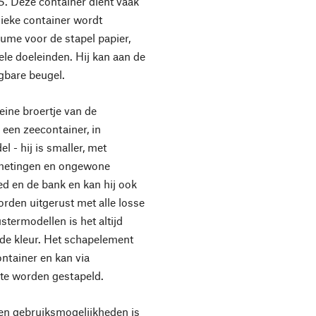
. Deze container dient vaak
ssieke container wordt
lume voor de stapel papier,
le doeleinden. Hij kan aan de
gbare beugel.
ne broertje van de
een zeecontainer, in
l - hij is smaller, met
afmetingen en ongewone
bed en de bank en kan hij ook
rden uitgerust met alle losse
ustermodellen is het altijd
nde kleur. Het schapelement
ntainer en kan via
te worden gestapeld.
en gebruiksmogelijkheden is