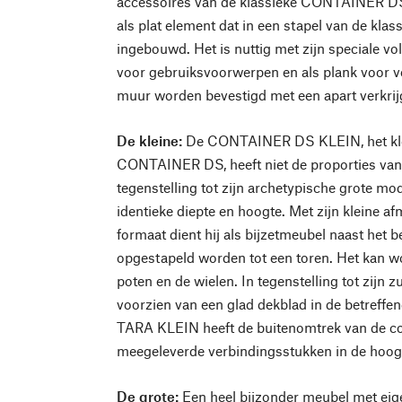
accessoires van de klassieke CONTAINER DS
als plat element dat in een stapel van de kla
ingebouwd. Het is nuttig met zijn speciale vo
voor gebruiksvoorwerpen en als plank voor ve
muur worden bevestigd met een apart verkrij
De kleine:
De CONTAINER DS KLEIN, het klei
CONTAINER DS, heeft niet de proporties van 
tegenstelling tot zijn archetypische grote mode
identieke diepte en hoogte. Met zijn kleine 
formaat dient hij als bijzetmeubel naast het 
opgestapeld worden tot een toren. Het kan wo
poten en de wielen. In tegenstelling tot zijn z
voorzien van een glad dekblad in de betreffe
TARA KLEIN heeft de buitenomtrek van de co
meegeleverde verbindingsstukken in de hoog
De grote:
Een heel bijzonder meubel met eig