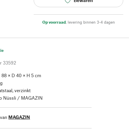
Bewaren
Op voorraad
,
levering binnen 3-4 dagen
ie
r
33592
 88 × D 40 × H 5 cm
kg
tstaal, verzinkt
o Nüssli / MAGAZIN
 van
MAGAZIN