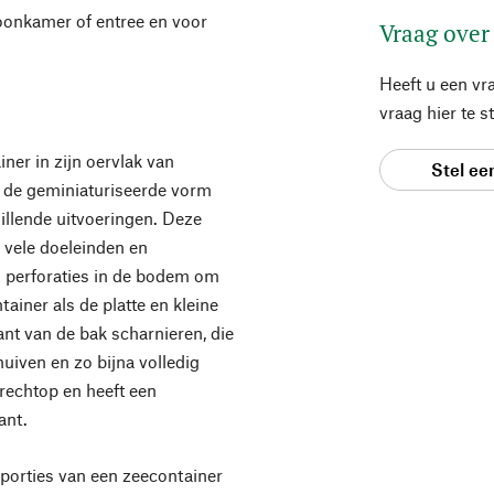
woonkamer of entree en voor
Vraag over
Heeft u een vr
vraag hier te 
ner in zijn oervlak van
Stel ee
n de geminiaturiseerde vorm
illende uitvoeringen. Deze
vele doeleinden en
 perforaties in de bodem om
ainer als de platte en kleine
nt van de bak scharnieren, die
uiven en zo bijna volledig
echtop en heeft een
ant.
orties van een zeecontainer