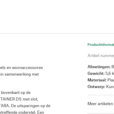
Productinformat
Artikel numme
Afmetingen:
B
els en woonaccessoires
Gewicht:
5,6 
 in samenwerking met
Materiaal:
Plaa
Ontwerp:
Kun
ls bovenkant op de
AINER DS met slot,
Meer artikelen
RA. De uitsparingen op de
etreffende onderstel. Een