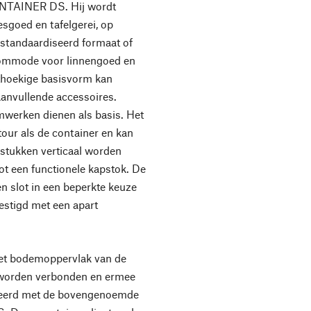
CONTAINER DS. Hij wordt
esgoed en tafelgerei, op
estandaardiseerd formaat of
commode voor linnengoed en
thoekige basisvorm kan
anvullende accessoires.
mwerken dienen als basis. Het
our als de container en kan
stukken verticaal worden
ot een functionele kapstok. De
en slot in een beperkte keuze
estigd met een apart
t bodemoppervlak van de
worden verbonden en ermee
neerd met de bovengenoemde