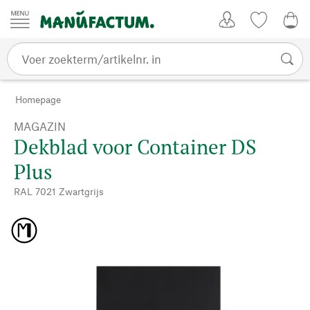
Passer au contenu
Account
Kijklijst
0,0
Homepage
MAGAZIN
Dekblad voor Container DS
Plus
RAL 7021 Zwartgrijs