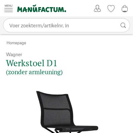
Passer au contenu
Account
Kijklijst
0,0
Homepage
Wagner
Werkstoel D1
(zonder armleuning)