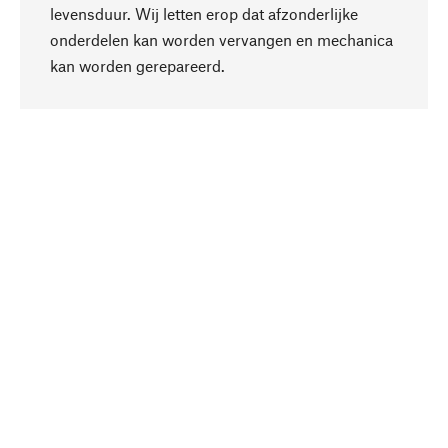
levensduur. Wij letten erop dat afzonderlijke
onderdelen kan worden vervangen en mechanica
Naar boven
kan worden gerepareerd.
Bewust
Bij onze productkeuze staat de duurzaamheid
centraal. Wij kiezen voor natuurlijke
bestanddelen en materialen, die kunnen worden
verzorgd, evenals op een efficiënt gebruik van
hulpbronnen en sociaal aanvaardbare productie.
Geselecteerd