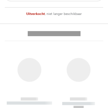
Uitverkocht
,
niet langer beschikbaar
---------- --------------
------------
------------
----------- ----------- --------
----------- -----------
---
--,-- €