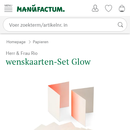
Passer au contenu
Account
Kijklijst
0,0
Homepage
Papieren
Herr & Frau Rio
wenskaarten-Set Glow