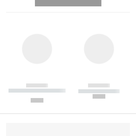
---------- --------------
------------
------------
----------- ----------- --------
----------- -----------
---
--,-- €
--,-- €