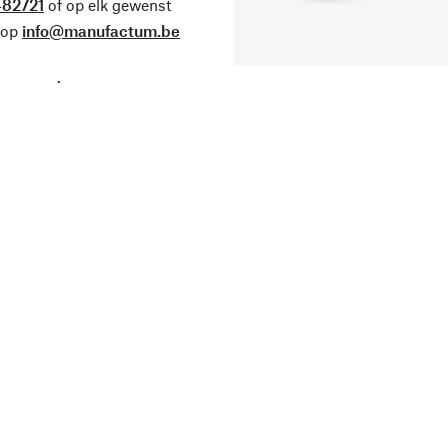
82721
of op elk gewenst
 op
info@manufactum.be
.