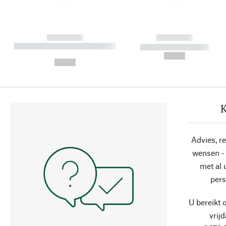
------------
------------
----------- ----------- ----------
----------- -----------
-
--,-- €
--,-- €
K
Advies, r
wensen - 
met al
pers
U bereikt 
vrij