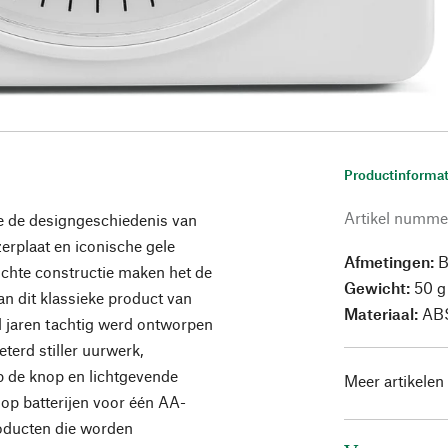
Productinformat
Artikel numme
e de designgeschiedenis van
erplaat en iconische gele
Afmetingen:
B
ichte constructie maken het de
Gewicht:
50 g
an dit klassieke product van
Materiaal:
ABS
 jaren tachtig werd ontworpen
terd stiller uurwerk,
op de knop en lichtgevende
Meer artikelen
op batterijen voor één AA-
roducten die worden