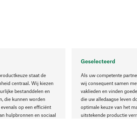
Geselecteerd
productkeuze staat de
Als uw competente partne
eid centraal. Wij kiezen
wij consequent samen met
urlijke bestanddelen en
vaklieden en vinden goede
n, die kunnen worden
die uw alledaagse leven d
 evenals op een efficiënt
optimale keuze van het ma
an hulpbronnen en sociaal
uitstekende productie verr
are productie.