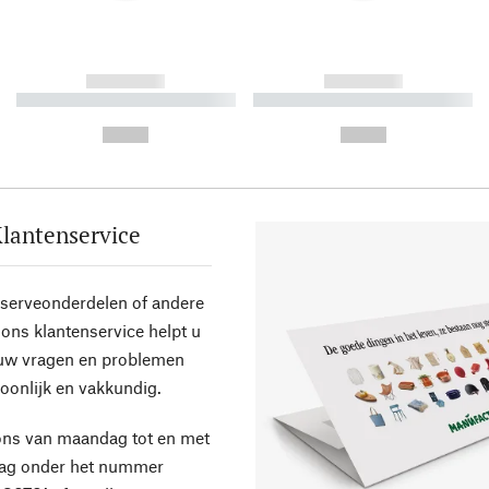
------------
------------
----------- ----------- ----------
----------- ----------- ----------
-
-
--,-- €
--,-- €
lantenservice
eserveonderdelen of andere
ons klantenservice helpt u
 uw vragen en problemen
oonlijk en vakkundig.
ons van maandag tot en met
dag onder het nummer