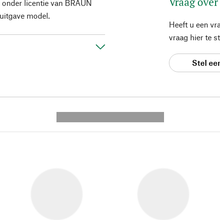
Vraag over
onder licentie van BRAUN
uitgave model.
Heeft u een vr
vraag hier te 
Stel ee
---------- --------------