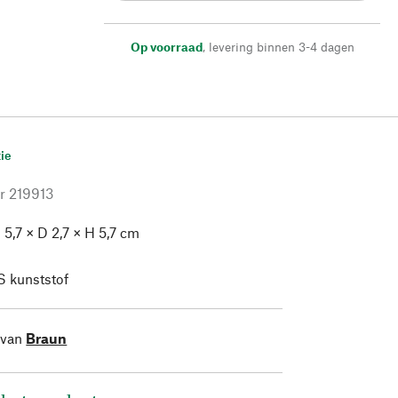
Op voorraad
,
levering binnen 3-4 dagen
ie
r
219913
 5,7 × D 2,7 × H 5,7 cm
 kunststof
 van
Braun