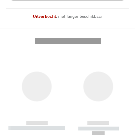
Uitverkocht
,
niet langer beschikbaar
---------- --------------
------------
------------
----------- ----------- --------
----------- -----------
---
--,-- €