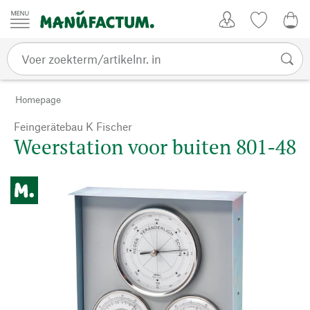
Passer au contenu
Account
Kijklijst
0,0
Homepage
Feingerätebau K Fischer
Weerstation voor buiten 801-48