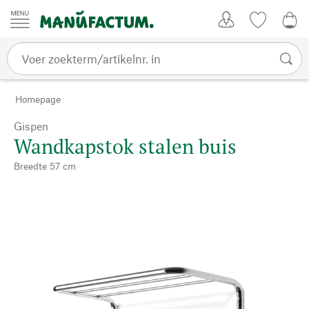
Passer au contenu
Account
Kijklijst
0,0
Homepage
Gispen
Wandkapstok stalen buis
Breedte 57 cm