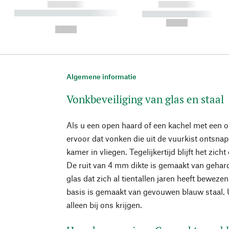
------------
------------
----------- ----------- ----------
----------- -----------
-
--,-- €
--,-- €
Algemene informatie
Vonkbeveiliging van glas en staal
Als u een open haard of een kachel met een op
ervoor dat vonken die uit de vuurkist ontsna
kamer in vliegen. Tegelijkertijd blijft het z
De ruit van 4 mm dikte is gemaakt van gehard
glas dat zich al tientallen jaren heeft bewez
basis is gemaakt van gevouwen blauw staal.
alleen bij ons krijgen.