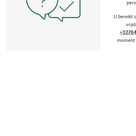
pers
U bereikt 
vrij
+32784
moment