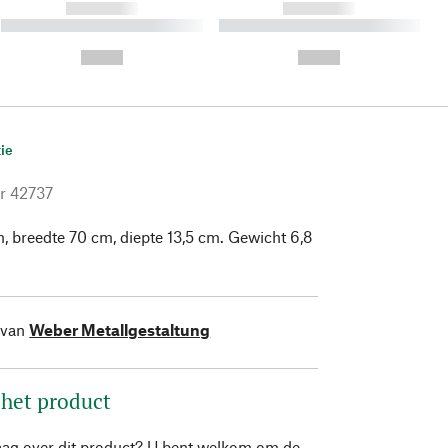
------------
------------
----------- ----------- ----------
----------- ----------- ----------
- -----------
-
--,-- €
--,-- €
ie
r
42737
, breedte 70 cm, diepte 13,5 cm. Gewicht 6,8
 van
Weber Metallgestaltung
 het product
aag over dit product? U bent welkom om de