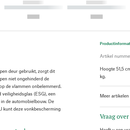
------------
------------
----------- ----------- ----------
----------- ----------- ----------
-
-
--,-- €
--,-- €
Productinformat
Artikel numme
Hoogte 51,5 cm
en deur gebruikt, zorgt dit
kg.
ppen niet ongehinderd de
icht op de vlammen onbelemmerd.
 veiligheidsglas (ESG), een
Meer artikelen
en in de automobielbouw. De
 U kunt deze vonkbescherming
Vraag over
Heeft u een vr