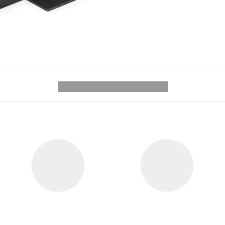
---------- --------------