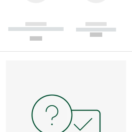
------------
------------
----------- ----------- --------
----------- -----------
---
--,-- €
--,-- €