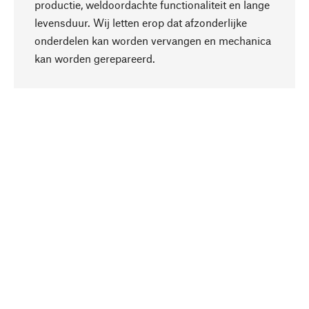
productie, weldoordachte functionaliteit en lange
levensduur. Wij letten erop dat afzonderlijke
onderdelen kan worden vervangen en mechanica
Naar boven
kan worden gerepareerd.
Bewust
Bij onze productkeuze staat de duurzaamheid
centraal. Wij kiezen voor natuurlijke
bestanddelen en materialen, die kunnen worden
verzorgd, evenals op een efficiënt gebruik van
hulpbronnen en sociaal aanvaardbare productie.