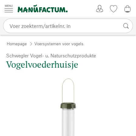
Passer au contenu
Account
Kijklijst
0,0
Homepage
Voersystemen voor vogels
Schwegler Vogel- u. Naturschutzprodukte
Vogelvoederhuisje