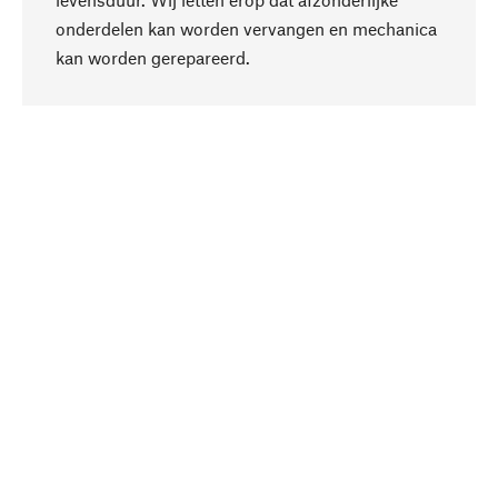
onderdelen kan worden vervangen en mechanica
Naar boven
kan worden gerepareerd.
Bewust
Bij onze productkeuze staat de duurzaamheid
centraal. Wij kiezen voor natuurlijke
bestanddelen en materialen, die kunnen worden
verzorgd, evenals op een efficiënt gebruik van
hulpbronnen en sociaal aanvaardbare productie.
Geselecteerd