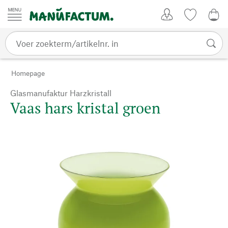
Passer au contenu
Account
Kijklijst
0,0
Homepage
Glasmanufaktur Harzkristall
Vaas hars kristal groen