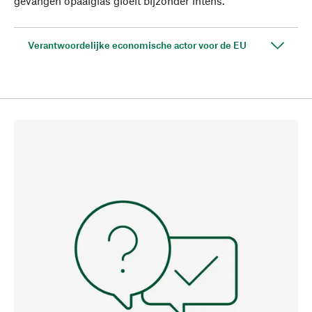
gevangen opaalglas gloeit bijzonder intens.
Verantwoordelijke economische actor voor de EU