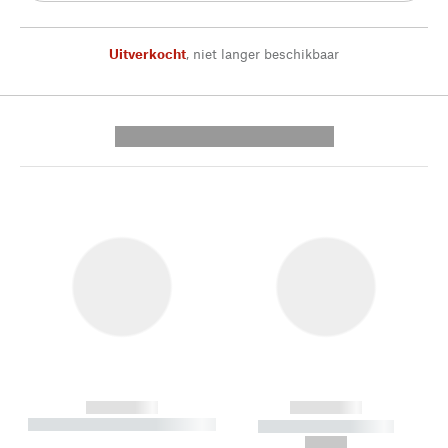
Uitverkocht
,
niet langer beschikbaar
---------- --------------
------------
------------
----------- ----------- --------
----------- -----------
---
--,-- €