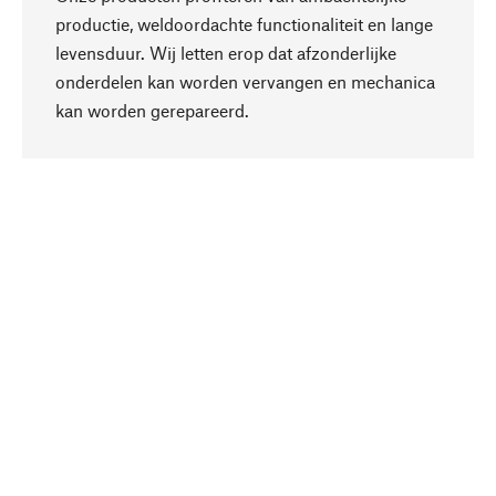
productie, weldoordachte functionaliteit en lange
levensduur. Wij letten erop dat afzonderlijke
onderdelen kan worden vervangen en mechanica
Naar boven
kan worden gerepareerd.
Bewust
Bij onze productkeuze staat de duurzaamheid
centraal. Wij kiezen voor natuurlijke
bestanddelen en materialen, die kunnen worden
verzorgd, evenals op een efficiënt gebruik van
hulpbronnen en sociaal aanvaardbare productie.