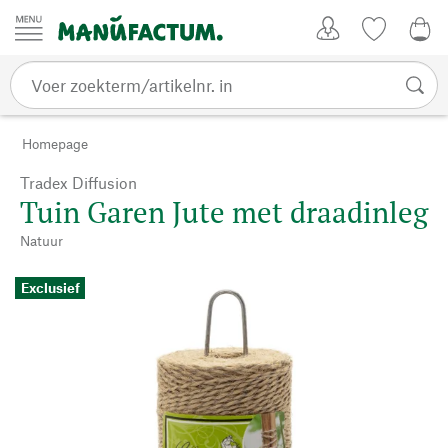
Passer au contenu
Account
Kijklijst
0,0
Homepage
Tradex Diffusion
Tuin Garen Jute met draadinleg
Natuur
Exclusief