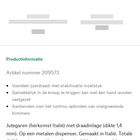
------------
------------
----------- ----------- --------
----------- -----------
---
--,-- €
--,-- €
Productinformatie
Artikel nummer
209573
Voordeel ijzerdraad: met stabilisatie-inzetstuk
Gemakkelijk in de knoop te krijgen: kan met één hand worden
vastgezet
Aanbevolen voor het continu opbinden van snelgroeiende
klimmers
Jutegaren (herkomst Italië) met draadinlage (dikte 1,4
mm). Op een metalen dispenser. Gemaakt in Italië. Totale