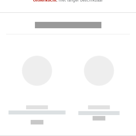
---------- --------------
------------
------------
----------- ----------- --------
----------- -----------
---
--,-- €
--,-- €