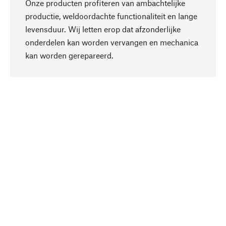
Onze producten profiteren van ambachtelijke
productie, weldoordachte functionaliteit en lange
levensduur. Wij letten erop dat afzonderlijke
onderdelen kan worden vervangen en mechanica
Naar boven
kan worden gerepareerd.
Bewust
Bij onze productkeuze staat de duurzaamheid
centraal. Wij kiezen voor natuurlijke
bestanddelen en materialen, die kunnen worden
verzorgd, evenals op een efficiënt gebruik van
hulpbronnen en sociaal aanvaardbare productie.