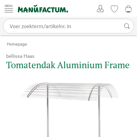
Passer au contenu
Account
Kijklijst
0,0
Homepage
bellissa Haas
Tomatendak Aluminium Frame