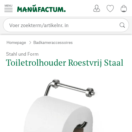
Passer au contenu
Account
Kijklijst
0,0
Homepage
Badkameraccessoires
Stahl und Form
Toiletrolhouder Roestvrij Staal