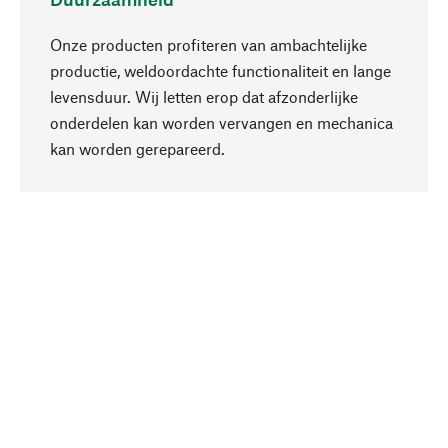
Onze producten profiteren van ambachtelijke
productie, weldoordachte functionaliteit en lange
levensduur. Wij letten erop dat afzonderlijke
onderdelen kan worden vervangen en mechanica
Naar boven
kan worden gerepareerd.
Bewust
Bij onze productkeuze staat de duurzaamheid
centraal. Wij kiezen voor natuurlijke
bestanddelen en materialen, die kunnen worden
verzorgd, evenals op een efficiënt gebruik van
hulpbronnen en sociaal aanvaardbare productie.