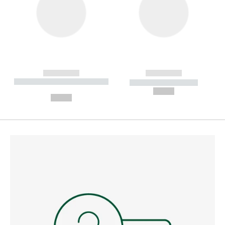
------------
------------
----------- ----------- --------
----------- -----------
---
--,-- €
--,-- €