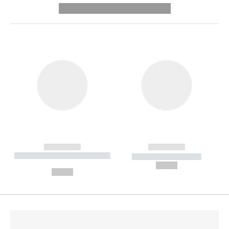
---------- --------------
------------
------------
----------- ----------- --------
----------- -----------
---
--,-- €
--,-- €