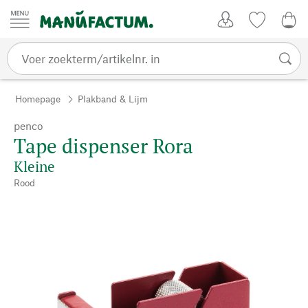
Passer au contenu
Account
Kijklijst
0,0
Homepage
Plakband & Lijm
penco
Tape dispenser Rora
Kleine
Rood