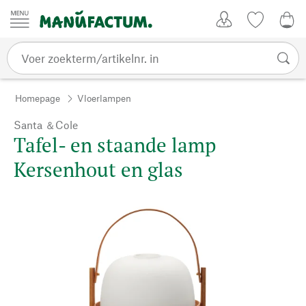
Passer au contenu
Account
Kijklijst
0,0
Homepage
Vloerlampen
Santa ＆Cole
Tafel- en staande lamp
Kersenhout en glas