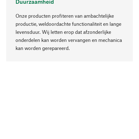
Duurzaamheid
Onze producten profiteren van ambachtelijke
productie, weldoordachte functionaliteit en lange
levensduur. Wij letten erop dat afzonderlijke
onderdelen kan worden vervangen en mechanica
Naar boven
kan worden gerepareerd.
Bewust
Bij onze productkeuze staat de duurzaamheid
centraal. Wij kiezen voor natuurlijke
bestanddelen en materialen, die kunnen worden
verzorgd, evenals op een efficiënt gebruik van
hulpbronnen en sociaal aanvaardbare productie.