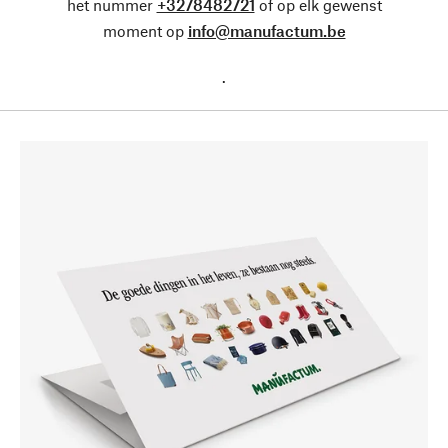
het nummer
+3278482721
of op elk gewenst
moment op
info@manufactum.be
.