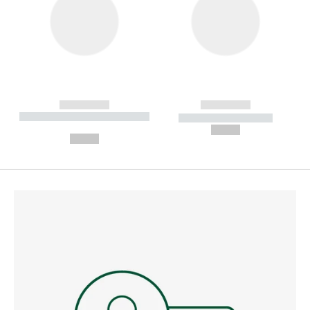
------------
------------
----------- ----------- --------
----------- -----------
---
--,-- €
--,-- €