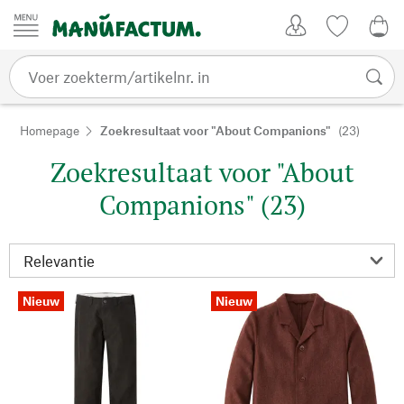
Passer au contenu
Account
Kijklijst
0,0
Homepage
Zoekresultaat voor "About Companions"
(23)
Zoekresultaat voor "About
Companions" (23)
Nieuw
Nieuw