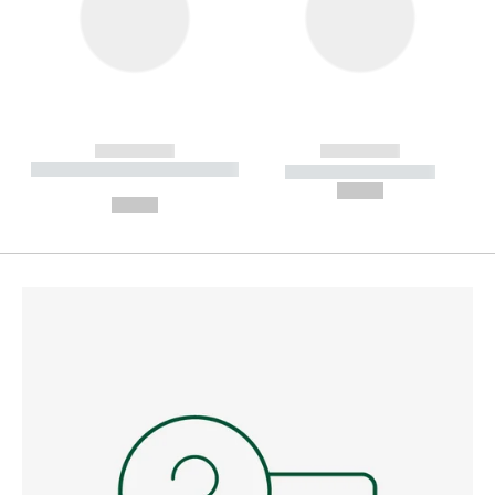
------------
------------
----------- ----------- --------
----------- -----------
---
--,-- €
--,-- €