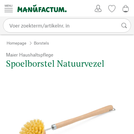
Passer au contenu
Account
Kijklijst
0,0
Homepage
Borstels
Maier Haushaltspflege
Spoelborstel Natuurvezel