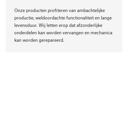
Onze producten profiteren van ambachtelijke
productie, weldoordachte functionaliteit en lange
levensduur. Wij letten erop dat afzonderlijke
onderdelen kan worden vervangen en mechanica
Naar boven
kan worden gerepareerd.
Bewust
Bij onze productkeuze staat de duurzaamheid
centraal. Wij kiezen voor natuurlijke
bestanddelen en materialen, die kunnen worden
verzorgd, evenals op een efficiënt gebruik van
hulpbronnen en sociaal aanvaardbare productie.