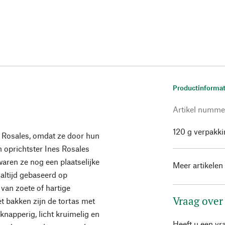
Productinformat
Artikel numme
120 g verpakki
 Rosales, omdat ze door hun
 oprichtster Ines Rosales
aren ze nog een plaatselijke
Meer artikelen
n altijd gebaseerd op
 van zoete of hartige
Vraag over
het bakken zijn de tortas met
knapperig, licht kruimelig en
Heeft u een vr