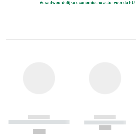
Verantwoordelijke economische actor voor de EU
------------
------------
----------- ----------- ----------
----------- -----------
-
--,-- €
--,-- €