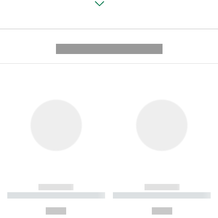
---------- --------------
------------
------------
----------- ----------- ----------
----------- ----------- ----------
-
-
--,-- €
--,-- €