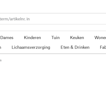
Dames
Kinderen
Tuin
Keuken
Wone
n
Lichaamsverzorging
Eten & Drinken
Fab
es