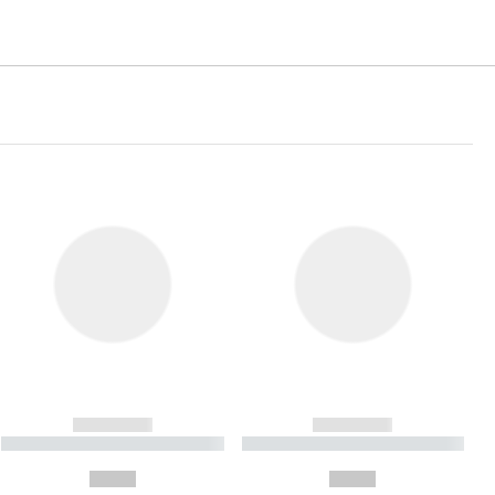
------------
------------
----------- ----------- ----------
----------- ----------- ----------
- -----------
-
--,-- €
--,-- €