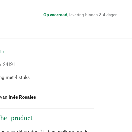
Op voorraad
,
levering binnen 3-4 dagen
ie
r
24191
ng met 4 stuks
 van
Inés Rosales
 het product
aag over dit product? U bent welkom om de