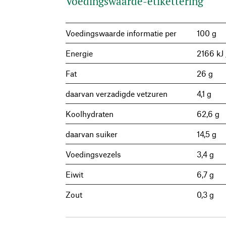
Voedingswaarde-etikettering
Voedingswaarde informatie per
100 g
Energie
2166 kJ 
Fat
26 g
daarvan verzadigde vetzuren
4,1 g
Koolhydraten
62,6 g
daarvan suiker
14,5 g
Voedingsvezels
3,4 g
Eiwit
6,7 g
Zout
0,3 g