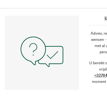
K
Advies, r
wensen - 
met al
pers
U bereikt 
vrij
+32784
moment