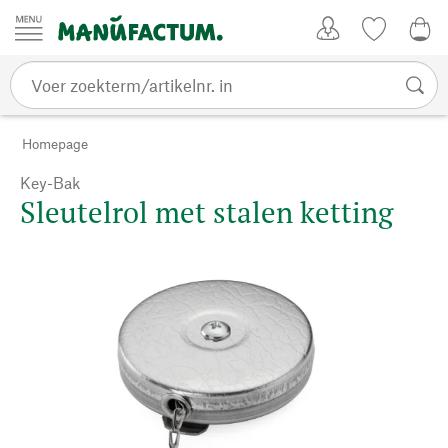
Passer au contenu
Account
Kijklijst
0,0
Homepage
Key-Bak
Sleutelrol met stalen ketting