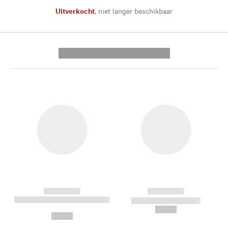
Uitverkocht
,
niet langer beschikbaar
---------- --------------
------------
------------
----------- ----------- --------
----------- -----------
---
--,-- €
--,-- €