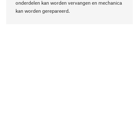
onderdelen kan worden vervangen en mechanica
Naar boven
kan worden gerepareerd.
Bewust
Bij onze productkeuze staat de duurzaamheid
centraal. Wij kiezen voor natuurlijke
bestanddelen en materialen, die kunnen worden
verzorgd, evenals op een efficiënt gebruik van
hulpbronnen en sociaal aanvaardbare productie.
Geselecteerd