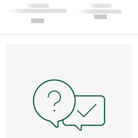
------------
------------
----------- ----------- --------
----------- -----------
---
--,-- €
--,-- €