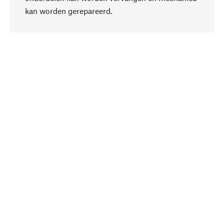
Naar boven
kan worden gerepareerd.
Bewust
Bij onze productkeuze staat de duurzaamheid
centraal. Wij kiezen voor natuurlijke
bestanddelen en materialen, die kunnen worden
verzorgd, evenals op een efficiënt gebruik van
hulpbronnen en sociaal aanvaardbare productie.
Geselecteerd
Als uw competente partner werken wij