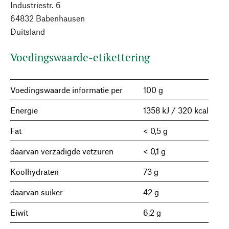
Industriestr. 6
64832 Babenhausen
Duitsland
Voedingswaarde-etikettering
Voedingswaarde informatie per
100 g
Energie
1358 kJ / 320 kcal
Fat
< 0,5 g
daarvan verzadigde vetzuren
< 0,1 g
Koolhydraten
73 g
daarvan suiker
42 g
Eiwit
6,2 g