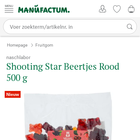
Passer au contenu
Account
Kijklijst
0,0
Homepage
Fruitgom
naschlabor
Shooting Star Beertjes Rood
500 g
Nieuw