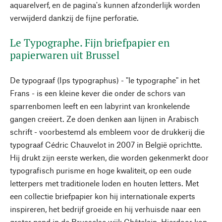
aquarelverf, en de pagina's kunnen afzonderlijk worden
verwijderd dankzij de fijne perforatie.
Le Typographe. Fijn briefpapier en
papierwaren uit Brussel
De typograaf (Ips typographus) - "le typographe" in het
Frans - is een kleine kever die onder de schors van
sparrenbomen leeft en een labyrint van kronkelende
gangen creëert. Ze doen denken aan lijnen in Arabisch
schrift - voorbestemd als embleem voor de drukkerij die
typograaf Cédric Chauvelot in 2007 in België oprichtte.
Hij drukt zijn eerste werken, die worden gekenmerkt door
typografisch purisme en hoge kwaliteit, op een oude
letterpers met traditionele loden en houten letters. Met
een collectie briefpapier kon hij internationale experts
inspireren, het bedrijf groeide en hij verhuisde naar een
groter pand in de Brusselse wijk Châtelain. Hierdoor kon