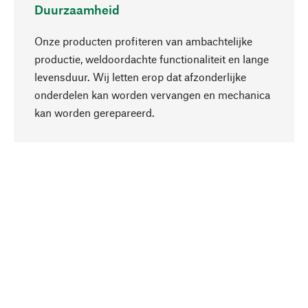
Duurzaamheid
Onze producten profiteren van ambachtelijke
productie, weldoordachte functionaliteit en lange
levensduur. Wij letten erop dat afzonderlijke
onderdelen kan worden vervangen en mechanica
Naar boven
kan worden gerepareerd.
Bewust
Bij onze productkeuze staat de duurzaamheid
centraal. Wij kiezen voor natuurlijke
bestanddelen en materialen, die kunnen worden
verzorgd, evenals op een efficiënt gebruik van
hulpbronnen en sociaal aanvaardbare productie.