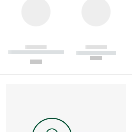
------------
------------
----------- ----------- --------
----------- -----------
---
--,-- €
--,-- €