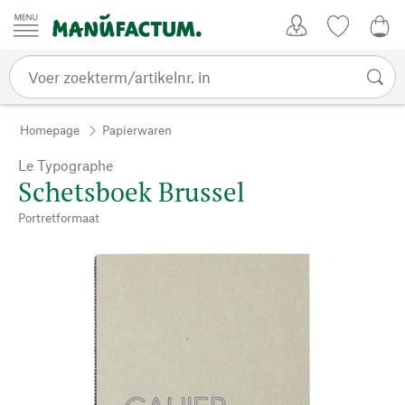
Passer au contenu
Account
Kijklijst
0,0
Homepage
Papierwaren
Le Typographe
Schetsboek Brussel
Portretformaat