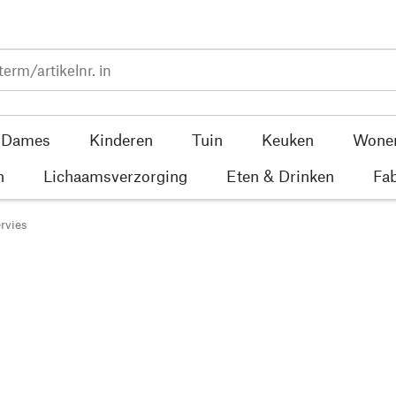
Dames
Kinderen
Tuin
Keuken
Wone
n
Lichaamsverzorging
Eten & Drinken
Fab
ervies