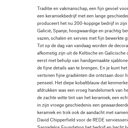
Traditie en vakmanschap, een fijn gevoel voo
een keramiekbedrijf met een lange geschieden
produceert het nu 200-koppige bedrijf in zijn
Galicië, Spanje, hoogwaardige en prachtig b
vazen, schalen en servies met fijn bewerkte g
Tot op de dag van vandaag worden de decorat
afkomstig zijn uit de Keltische en Galicische
eerst met behulp van handgemaakte sjablon
de fijne details aan te brengen. En je kunt het
vertonen fijne gradiënten die ontstaan door
penseel. Het diepe kobaltblauw dat kenmerken
afdrukken was een vroeg handelsmerk van het
de zachte witte tint van het keramiek, een ec
in zijn vroege geschiedenis een gewaardeerde
keramiek en trok ook de aandacht met samen
David Chipperfield voor de REDE serviesseri
Sargadelos Foundation het bedrijf en hecht h