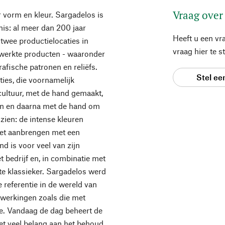
Vraag over
r vorm en kleur. Sargadelos is
is: al meer dan 200 jaar
Heeft u een vr
 twee productielocaties in
vraag hier te 
ewerkte producten - waaronder
rafische patronen en reliëfs.
Stel ee
ies, die voornamelijk
 cultuur, met de hand gemaakt,
en en daarna met de hand om
 zien: de intense kleuren
 het aanbrengen met een
d is voor veel van zijn
 bedrijf en, in combinatie met
hte klassieker. Sargadelos werd
 referentie in de wereld van
werkingen zoals die met
e. Vandaag de dag beheert de
et veel belang aan het behoud