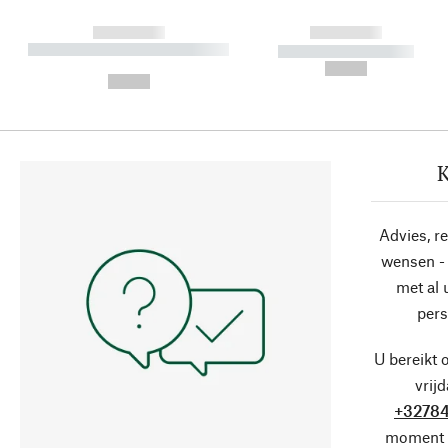
------------
------------
----------- ----------- ----------
----------- -----------
-
--,-- €
--,-- €
K
Advies, r
wensen - 
met al
pers
U bereikt 
vrij
+32784
moment