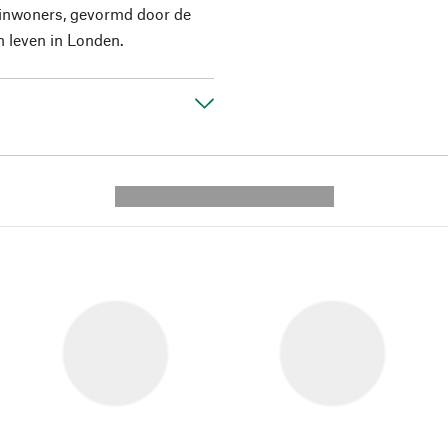
 inwoners, gevormd door de
n leven in Londen.
---------- --------------