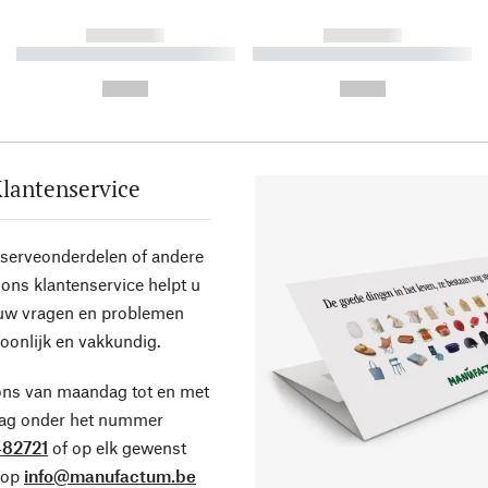
------------
------------
----------- ----------- ----------
----------- ----------- ----------
-
-
--,-- €
--,-- €
lantenservice
eserveonderdelen of andere
ons klantenservice helpt u
 uw vragen en problemen
oonlijk en vakkundig.
ons van maandag tot en met
dag onder het nummer
82721
of op elk gewenst
 op
info@manufactum.be