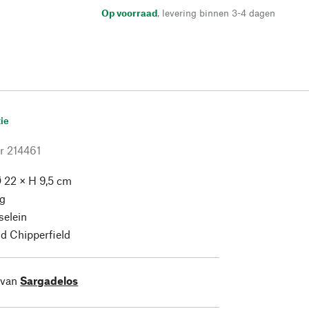
Op voorraad
,
levering binnen 3-4 dagen
ie
r
214461
 22 × H 9,5 cm
g
selein
d Chipperfield
 van
Sargadelos