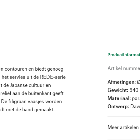
Productinformat
Artikel numme
en contouren en biedt genoeg
het servies uit de REDE-serie
Afmetingen:
Ø
uit de Japanse cultuur en
Gewicht:
640 
reliëf aan de buitenkant geeft
Materiaal:
por
 De filigraan vaasjes worden
Ontwerp:
Davi
ordt met de hand gemaakt.
Meer artikelen