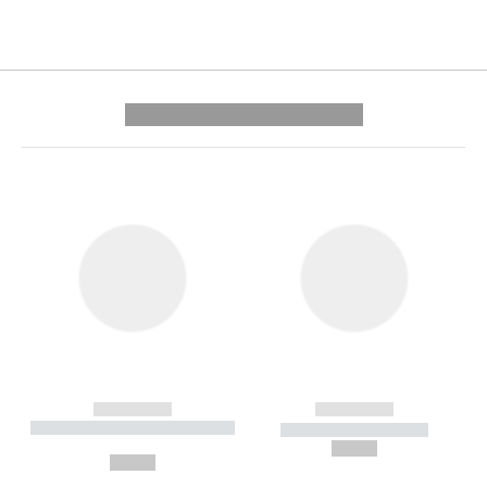
---------- --------------
------------
------------
----------- ----------- --------
----------- -----------
---
--,-- €
--,-- €