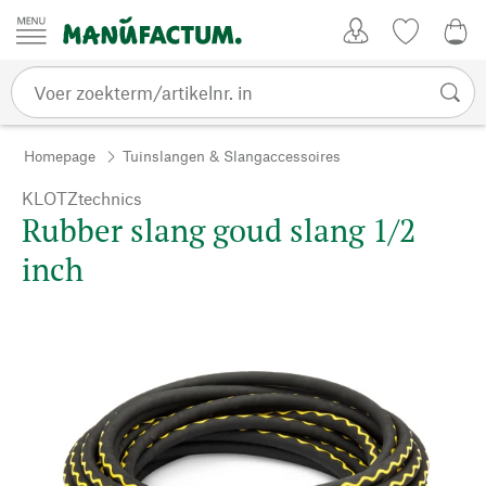
Passer au contenu
Account
Kijklijst
0,0
Homepage
Tuinslangen & Slangaccessoires
KLOTZtechnics
Rubber slang goud slang 1/2
inch