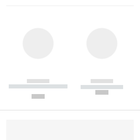
------------
------------
----------- ----------- --------
----------- -----------
---
--,-- €
--,-- €