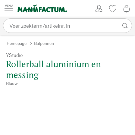
Passer au contenu
Account
Kijklijst
0,0
Homepage
Balpennen
YStudio
Rollerball aluminium en
messing
Blauw