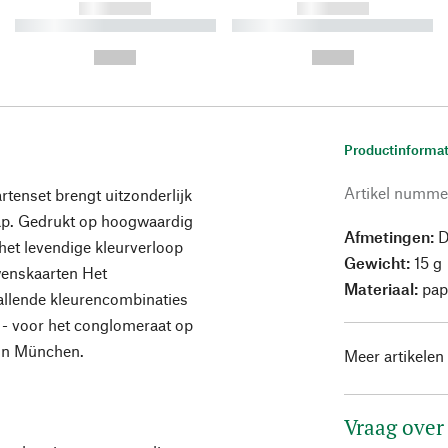
------------
------------
----------- ----------- ----------
----------- ----------- ----------
-
-
--,-- €
--,-- €
Productinformat
Artikel numme
rtenset brengt uitzonderlijk
hap. Gedrukt op hoogwaardig
Afmetingen:
D
het levendige kleurverloop
Gewicht:
15 g
 wenskaarten Het
Materiaal:
pap
allende kleurencombinaties
e - voor het conglomeraat op
t in München.
Meer artikelen
Vraag over