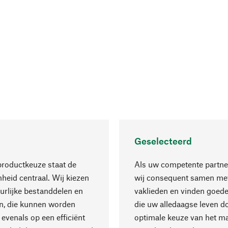
Geselecteerd
productkeuze staat de
Als uw competente partne
eid centraal. Wij kiezen
wij consequent samen met
urlijke bestanddelen en
vaklieden en vinden goede
n, die kunnen worden
die uw alledaagse leven d
 evenals op een efficiënt
optimale keuze van het ma