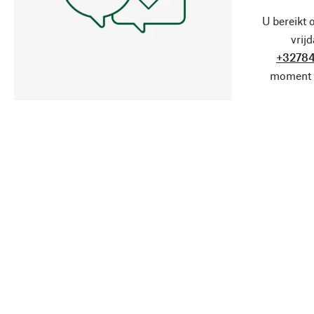
U bereikt 
vrij
+32784
moment