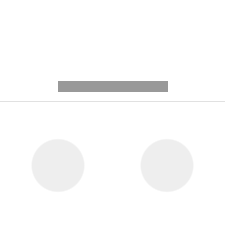
---------- --------------