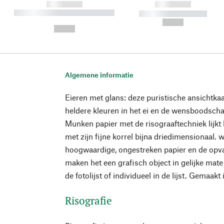
------------
------------
----------- ----------- ----------
----------- -----------
-
--,-- €
--,-- €
Algemene informatie
Eieren met glans: deze puristische ansichtkaa
heldere kleuren in het ei en de wensboodsc
Munken papier met de risograaftechniek lijkt 
met zijn fijne korrel bijna driedimensionaal.
hoogwaardige, ongestreken papier en de opv
maken het een grafisch object in gelijke mat
de fotolijst of individueel in de lijst. Gemaak
Risografie