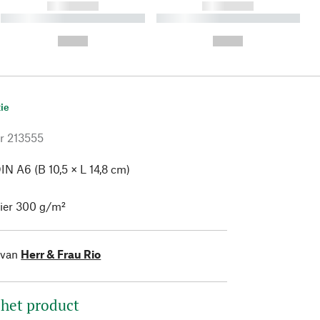
------------
------------
----------- ----------- ----------
----------- ----------- ----------
- -----------
-
--,-- €
--,-- €
ie
r
213555
IN A6 (B 10,5 × L 14,8 cm)
ier 300 g/m²
 van
Herr & Frau Rio
 het product