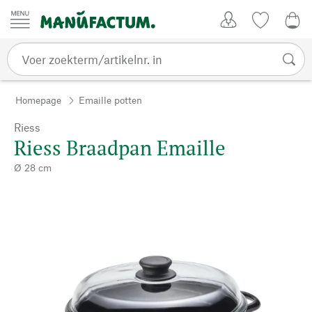
Passer au contenu
Account
Kijklijst
0,0
Homepage
Emaille potten
Riess
Riess Braadpan Emaille
Ø 28 cm