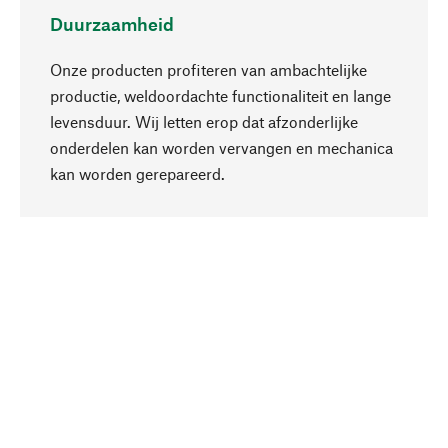
Duurzaamheid
Onze producten profiteren van ambachtelijke
productie, weldoordachte functionaliteit en lange
levensduur. Wij letten erop dat afzonderlijke
onderdelen kan worden vervangen en mechanica
Naar boven
kan worden gerepareerd.
Bewust
Bij onze productkeuze staat de duurzaamheid
centraal. Wij kiezen voor natuurlijke
bestanddelen en materialen, die kunnen worden
verzorgd, evenals op een efficiënt gebruik van
hulpbronnen en sociaal aanvaardbare productie.