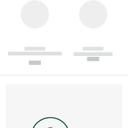
------------
------------
----------- ----------- --------
----------- -----------
---
--,-- €
--,-- €