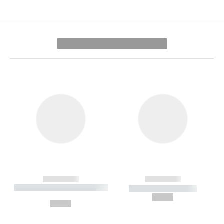
---------- --------------
------------
------------
----------- ----------- --------
----------- -----------
---
--,-- €
--,-- €