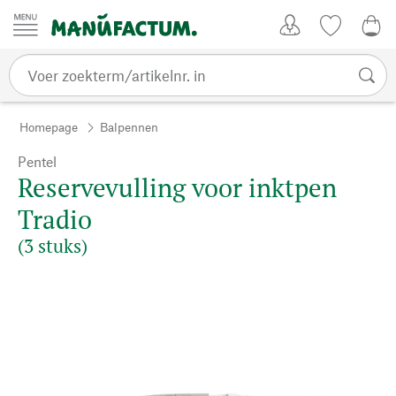
Passer au contenu
Account
Kijklijst
0,0
Homepage
Balpennen
Pentel
Reservevulling voor inktpen
Tradio
(3 stuks)