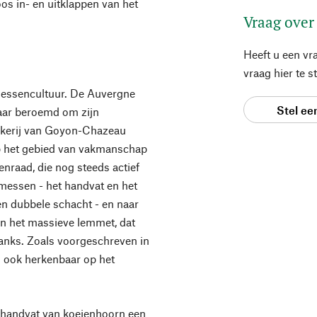
os in- en uitklappen van het
Vraag over
Heeft u een vr
vraag hier te 
n messencultuur. De Auvergne
Stel ee
jaar beroemd om zijn
kerij van Goyon-Chazeau
op het gebied van vakmanschap
denraad, die nog steeds actief
 messen - het handvat en het
 dubbele schacht - en naar
 in het massieve lemmet, dat
lanks. Zoals voorgeschreven in
ij ook herkenbaar op het
 handvat van koeienhoorn een