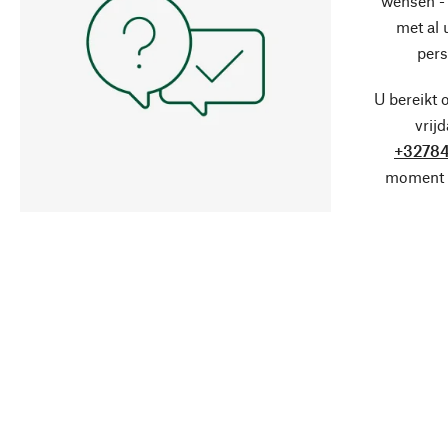
wensen - 
met al
pers
U bereikt 
vrij
+32784
moment