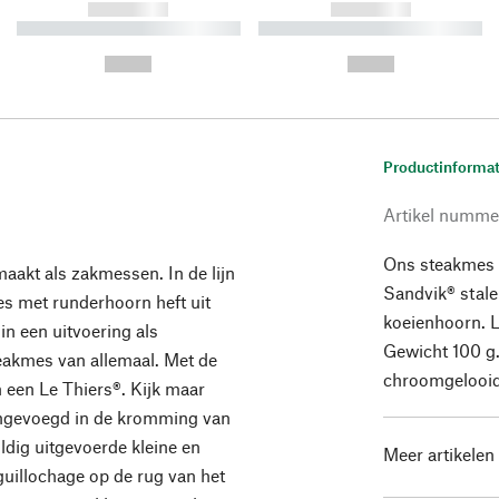
------------
------------
----------- ----------- ----------
----------- ----------- ----------
-
-
--,-- €
--,-- €
Productinformat
Artikel numme
Ons steakmes
aakt als zakmessen. In de lijn
Sandvik® stal
es met runderhoorn heft uit
koeienhoorn. L
in een uitvoering als
Gewicht 100 g. 
eakmes van allemaal. Met de
chroomgelooid
 een Le Thiers®. Kijk maar
engevoegd in de kromming van
ldig uitgevoerde kleine en
Meer artikelen
guillochage op de rug van het