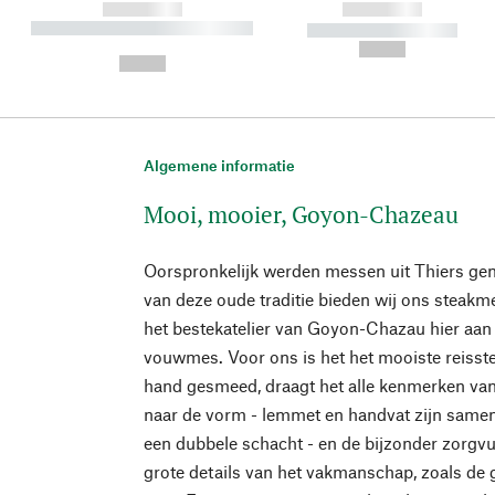
------------
------------
----------- ----------- ----------
----------- -----------
-
--,-- €
--,-- €
Algemene informatie
Mooi, mooier, Goyon-Chazeau
Oorspronkelijk werden messen uit Thiers gem
van deze oude traditie bieden wij ons steakm
het bestekatelier van Goyon-Chazau hier aan 
vouwmes. Voor ons is het het mooiste reisst
hand gesmeed, draagt het alle kenmerken van
naar de vorm - lemmet en handvat zijn sam
een dubbele schacht - en de bijzonder zorgvu
grote details van het vakmanschap, zoals de 