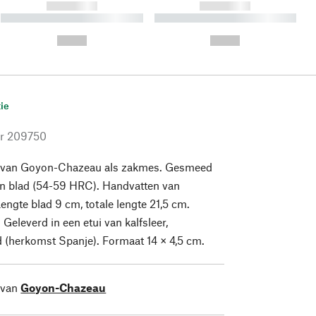
------------
------------
----------- ----------- ----------
----------- ----------- ----------
- -----------
-
--,-- €
--,-- €
ie
r
209750
 van Goyon-Chazeau als zakmes. Gesmeed
en blad (54-59 HRC). Handvatten van
engte blad 9 cm, totale lengte 21,5 cm.
Geleverd in een etui van kalfsleer,
 (herkomst Spanje). Formaat 14 × 4,5 cm.
 van
Goyon-Chazeau