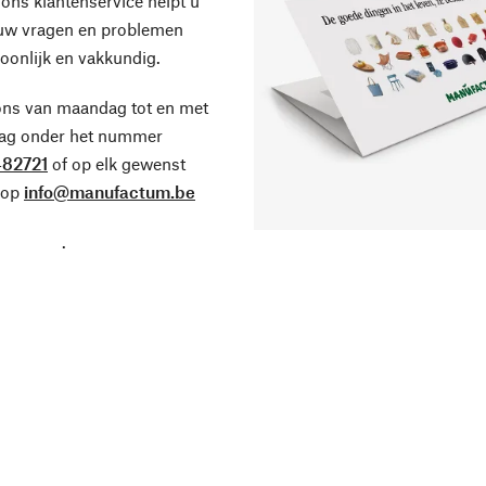
ons klantenservice helpt u
 uw vragen en problemen
oonlijk en vakkundig.
ons van maandag tot en met
dag onder het nummer
82721
of op elk gewenst
 op
info@manufactum.be
.