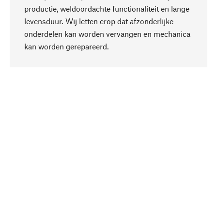
productie, weldoordachte functionaliteit en lange
levensduur. Wij letten erop dat afzonderlijke
onderdelen kan worden vervangen en mechanica
Naar boven
kan worden gerepareerd.
Bewust
Bij onze productkeuze staat de duurzaamheid
centraal. Wij kiezen voor natuurlijke
bestanddelen en materialen, die kunnen worden
verzorgd, evenals op een efficiënt gebruik van
hulpbronnen en sociaal aanvaardbare productie.