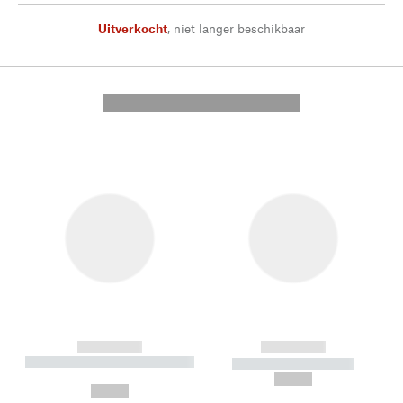
Uitverkocht
,
niet langer beschikbaar
---------- --------------
------------
------------
----------- ----------- --------
----------- -----------
---
--,-- €
--,-- €