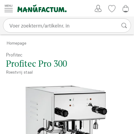
Passer au contenu
Account
Kijklijst
0,0
Homepage
Profitec
Profitec Pro 300
Roestvrij staal