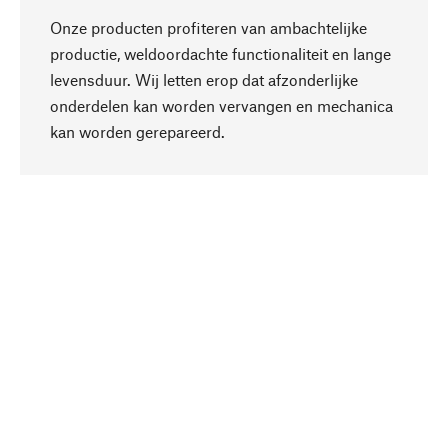
Onze producten profiteren van ambachtelijke
productie, weldoordachte functionaliteit en lange
levensduur. Wij letten erop dat afzonderlijke
onderdelen kan worden vervangen en mechanica
Naar boven
kan worden gerepareerd.
Bewust
Bij onze productkeuze staat de duurzaamheid
centraal. Wij kiezen voor natuurlijke
bestanddelen en materialen, die kunnen worden
verzorgd, evenals op een efficiënt gebruik van
hulpbronnen en sociaal aanvaardbare productie.