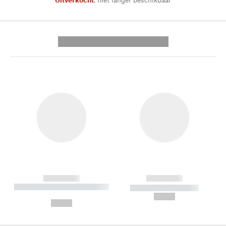
---------- --------------
------------
------------
----------- ----------- --------
----------- -----------
---
--,-- €
--,-- €