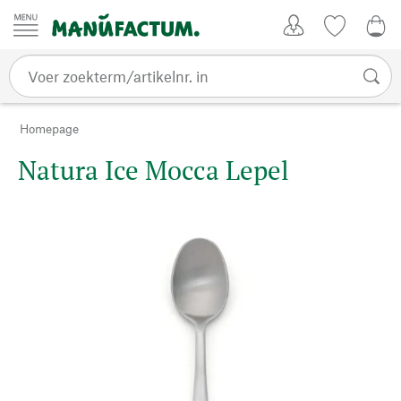
Passer au contenu
Account
Kijklijst
0,0
Homepage
Natura Ice Mocca Lepel