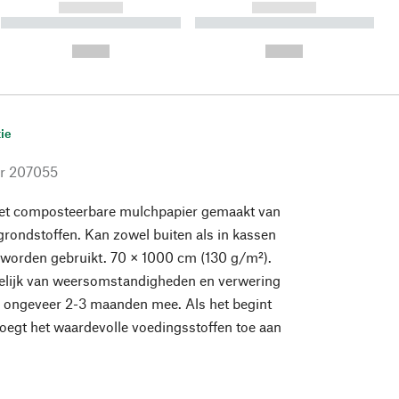
------------
------------
----------- ----------- ----------
----------- ----------- ----------
- -----------
-
--,-- €
--,-- €
ie
r
207055
et composteerbare mulchpapier gemaakt van
rondstoffen. Kan zowel buiten als in kassen
s worden gebruikt. 70 × 1000 cm (130 g/m²).
kelijk van weersomstandigheden en verwering
r ongeveer 2-3 maanden mee. Als het begint
voegt het waardevolle voedingsstoffen toe aan