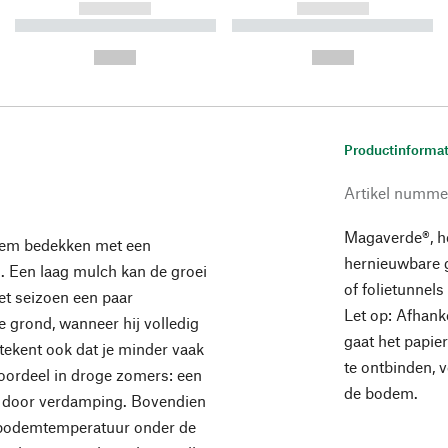
------------
------------
----------- ----------- ----------
----------- ----------- ----------
-
-
--,-- €
--,-- €
Productinformat
Artikel numme
Magaverde®, h
odem bedekken met een
hernieuwbare g
. Een laag mulch kan de groei
of folietunnel
et seizoen een paar
Let op: Afhan
 grond, wanneer hij volledig
gaat het papie
etekent ook dat je minder vaak
te ontbinden, 
 voordeel in droge zomers: een
de bodem.
s door verdamping. Bovendien
e bodemtemperatuur onder de