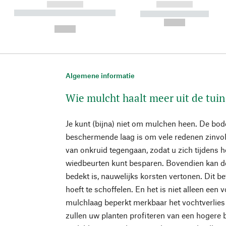
------------
------------
----------- ----------- ----------
----------- -----------
-
--,-- €
--,-- €
Algemene informatie
Wie mulcht haalt meer uit de tuin
Je kunt (bijna) niet om mulchen heen. De b
beschermende laag is om vele redenen zinvol
van onkruid tegengaan, zodat u zich tijdens h
wiedbeurten kunt besparen. Bovendien kan de
bedekt is, nauwelijks korsten vertonen. Dit b
hoeft te schoffelen. En het is niet alleen een
mulchlaag beperkt merkbaar het vochtverlie
zullen uw planten profiteren van een hoger