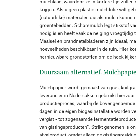
mulchlaag, waardoor ze in kortere tijd zullen 
krijgen. Als u geen plastic mulchfolie wilt gebr
(natuurlijke) materialen die als mulch kunnen
groentebedden. Schorsmulch legt stikstof va
nodig is en heeft vaak de neiging vroegtijdig
Maaisel en brandnetelbladeren zijn ideaal, maa
hoeveelheden beschikbaar in de tuin. Hier k
hernieuwbare grondstoffen om de hoek kijke
Duurzaam alternatief. Mulchpapie
Mulchpapier wordt gemaakt van gras, kuilgra
leverancier in Nedersaksen gebruikt hiervoor
productieproces, waarbij de bovengenoemd
dagen in de eigen biogasinstallatie worden v
vergist - tot zogenaamde fermentatieproduct
van gistingsproducten". Strikt genomen is o
afvalproduct, omdat alleen de gistingsresidue