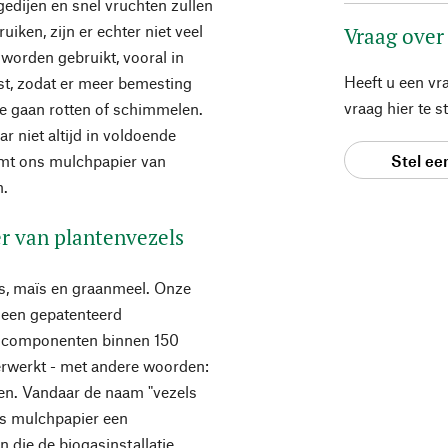
gedijen en snel vruchten zullen
uiken, zijn er echter niet veel
Vraag over
 worden gebruikt, vooral in
Heeft u een vr
st, zodat er meer bemesting
vraag hier te 
 te gaan rotten of schimmelen.
r niet altijd in voldoende
Stel ee
omt ons mulchpapier van
n.
r van plantenvezels
s, maïs en graanmeel. Onze
 een gepatenteerd
e componenten binnen 150
erwerkt - met andere woorden:
en. Vandaar de naam "vezels
ns mulchpapier een
n die de biogasinstallatie