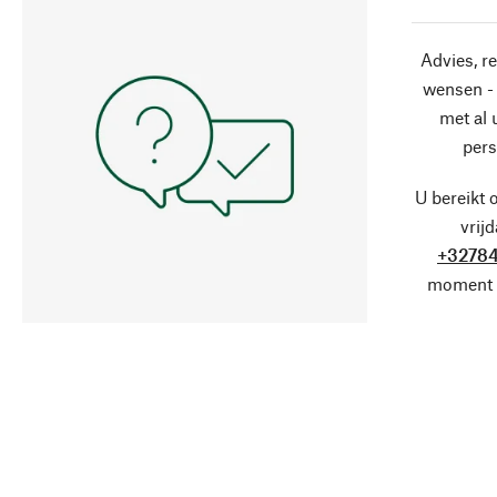
Advies, r
wensen - 
met al
pers
U bereikt 
vrij
+32784
moment