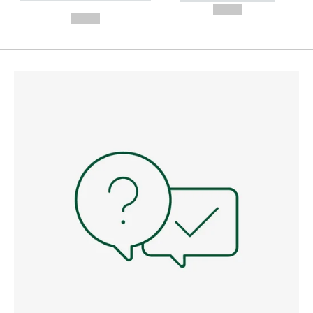
---
--,-- €
--,-- €