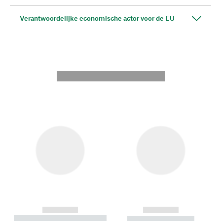
Verantwoordelijke economische actor voor de EU
---------- --------------
------------
------------
----------- ----------- --------
----------- -----------