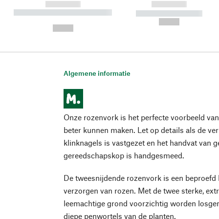
------------
------------
----------- ----------- ----------
----------- -----------
-
--,-- €
--,-- €
Algemene informatie
Onze rozenvork is het perfecte voorbeeld va
beter kunnen maken. Let op details als de ve
klinknagels is vastgezet en het handvat van 
gereedschapskop is handgesmeed.
De tweesnijdende rozenvork is een beproefd 
verzorgen van rozen. Met de twee sterke, extr
leemachtige grond voorzichtig worden losgem
diepe penwortels van de planten.