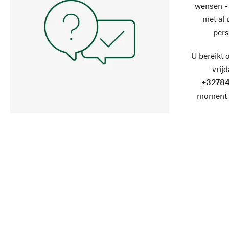
wensen - 
met al
pers
U bereikt 
vrij
+32784
moment