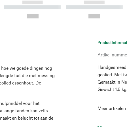
------------
------------
----------- ----------- ----------
----------- ----------- ----------
-
-
--,-- €
--,-- €
Productinformat
Artikel numme
Handgesmeed r
n hoe we goede dingen nog
geolied. Met t
rlengde tuit die met messing
Gemaakt in Ned
geolied essenhout. De
Gewicht 1,6 kg
hulpmiddel voor het
Meer artikelen
a lange tanden kan zelfs
aakt en belucht tot aan de