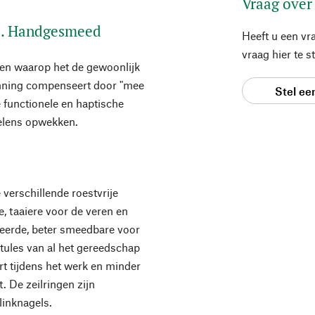
Vraag over
p. Handgesmeed
Heeft u een vr
vraag hier te 
en waarop het de gewoonlijk
anning compenseert door "mee
Stel ee
 functionele en haptische
oelens opwekken.
verschillende roestvrije
, taaiere voor de veren en
geerde, beter smeedbare voor
 tules van al het gereedschap
ert tijdens het werk en minder
. De zeilringen zijn
linknagels.