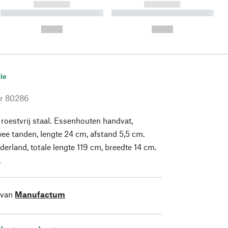
------------
------------
----------- ----------- ----------
----------- ----------- ----------
- -----------
-
--,-- €
--,-- €
ie
r
80286
oestvrij staal. Essenhouten handvat,
wee tanden, lengte 24 cm, afstand 5,5 cm.
erland, totale lengte 119 cm, breedte 14 cm.
.
 van
Manufactum