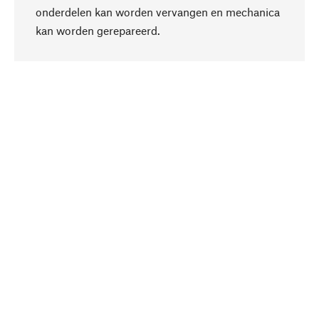
onderdelen kan worden vervangen en mechanica
Naar boven
kan worden gerepareerd.
Bewust
Bij onze productkeuze staat de duurzaamheid
centraal. Wij kiezen voor natuurlijke
bestanddelen en materialen, die kunnen worden
verzorgd, evenals op een efficiënt gebruik van
hulpbronnen en sociaal aanvaardbare productie.
Geselecteerd