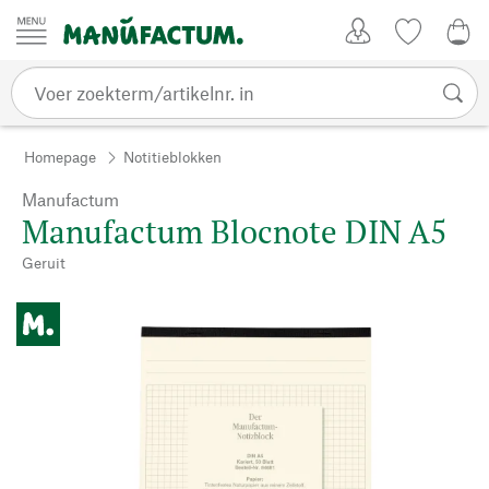
Passer au contenu
Account
Kijklijst
0,0
Homepage
Notitieblokken
Manufactum
Manufactum Blocnote DIN A5
Geruit