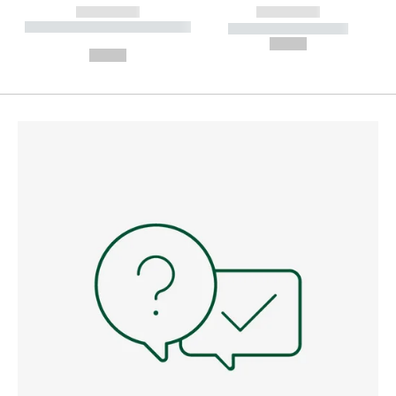
------------
------------
----------- ----------- --------
----------- -----------
---
--,-- €
--,-- €