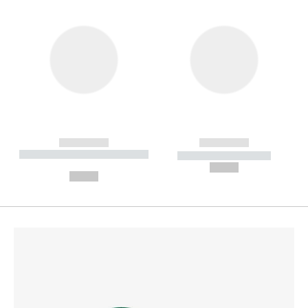
------------
------------
----------- ----------- --------
----------- -----------
---
--,-- €
--,-- €