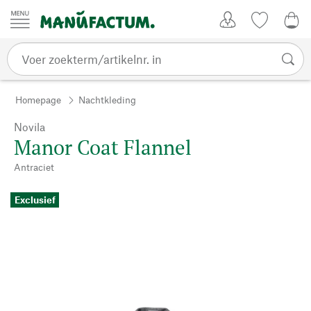
Passer au contenu
Account
Kijklijst
0,0
Homepage
Nachtkleding
Novila
Manor Coat Flannel
Antraciet
Exclusief