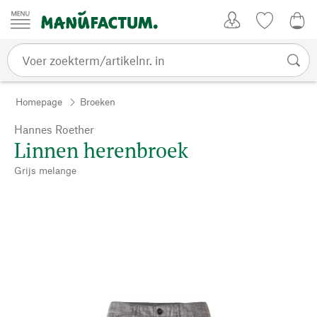
Passer au contenu
Account
Kijklijst
0,0
Homepage
Broeken
Hannes Roether
Linnen herenbroek
Grijs melange