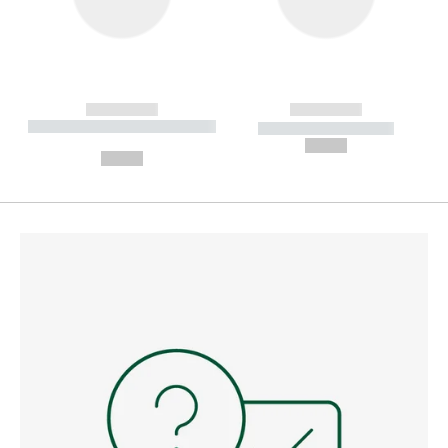
------------
------------
----------- ----------- --------
----------- -----------
---
--,-- €
--,-- €