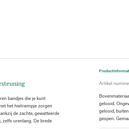
Productinformat
rsteuning
Artikel numme
Bovenmateriaal
ren bandjes die je kunt
gelooid. Ongev
met het hielriempje zorgen
gelooid, buite
ankzij de zachte, gewatteerde
gespen. Gemaa
, zelfs urenlang. De brede