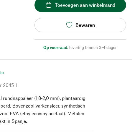
Toevoegen aan winkelmand
Bewaren
Op voorraad
,
levering binnen 3-4 dagen
ie
r
204511
 rundnappaleer (1,8-2,0 mm), plantaardig
oerd. Bovenzool varkensleer, synthetisch
nzool EVA (ethyleenvinylacetaat). Metalen
kt in Spanje.