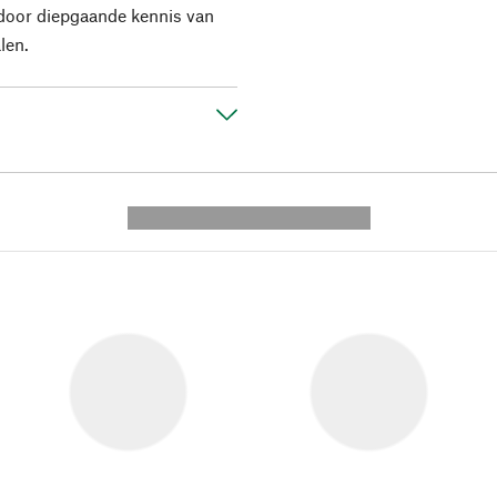
 door diepgaande kennis van
len.
---------- --------------