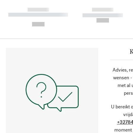
------------
------------
----------- ----------- ----------
----------- -----------
-
--,-- €
--,-- €
K
Advies, r
wensen - 
met al
pers
U bereikt 
vrij
+32784
moment