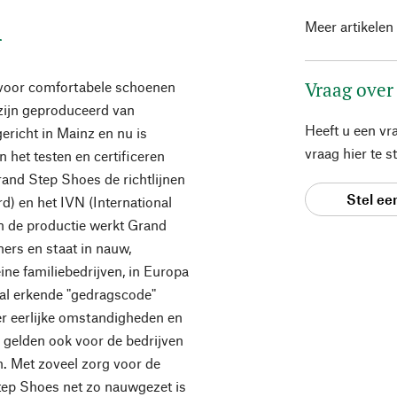
Meer artikelen
r
Vraag over
 voor comfortabele schoenen
zijn geproduceerd van
Heeft u een vr
gericht in Mainz en nu is
vraag hier te 
 het testen en certificeren
and Step Shoes de richtlijnen
Stel ee
) en het IVN (International
 In de productie werkt Grand
ers en staat in nauw,
ine familiebedrijven, in Europa
aal erkende "gedragscode"
r eerlijke omstandigheden en
 gelden ook voor de bedrijven
jn. Met zoveel zorg voor de
Step Shoes net zo nauwgezet is