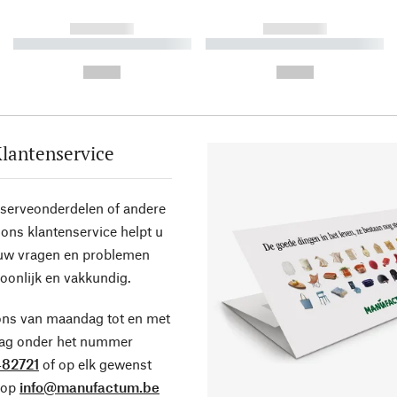
------------
------------
----------- ----------- ----------
----------- ----------- ----------
-
-
--,-- €
--,-- €
lantenservice
eserveonderdelen of andere
ons klantenservice helpt u
 uw vragen en problemen
oonlijk en vakkundig.
ons van maandag tot en met
dag onder het nummer
82721
of op elk gewenst
 op
info@manufactum.be