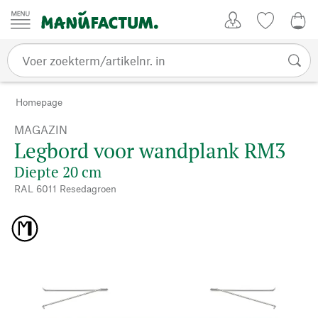
Passer au contenu
Account
Kijklijst
0,0
Homepage
MAGAZIN
Legbord voor wandplank RM3
Diepte 20 cm
RAL 6011 Resedagroen