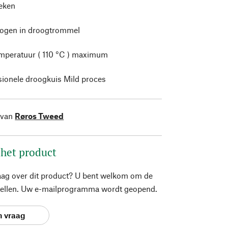
leken
rogen in droogtrommel
mperatuur ( 110 °C ) maximum
sionele droogkuis Mild proces
 van
Røros Tweed
 het product
aag over dit product? U bent welkom om de
stellen. Uw e-mailprogramma wordt geopend.
n vraag