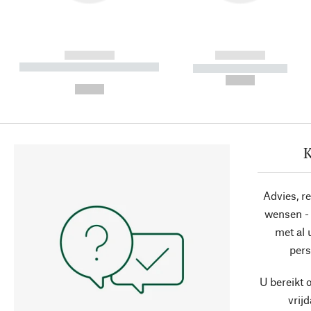
------------
------------
----------- ----------- ----------
----------- -----------
-
--,-- €
--,-- €
K
Advies, r
wensen - 
met al
pers
U bereikt 
vrij