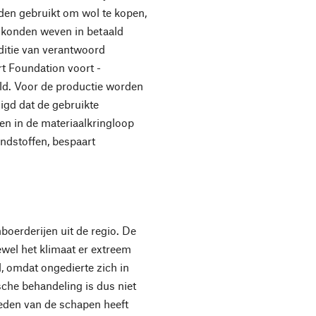
den gebruikt om wol te kopen,
n konden weven in betaald
ditie van verantwoord
t Foundation voort -
ld. Voor de productie worden
gd dat de gebruikte
n in de materiaalkringloop
ndstoffen, bespaart
oerderijen uit de regio. De
ewel het klimaat er extreem
el, omdat ongedierte zich in
sche behandeling is dus niet
heden van de schapen heeft