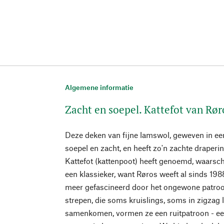
Algemene informatie
Zacht en soepel. Kattefot van Rø
Deze deken van fijne lamswol, geweven in een
soepel en zacht, en heeft zo'n zachte drape
Kattefot (kattenpoot) heeft genoemd, waarschi
een klassieker, want Røros weeft al sinds 1988
meer gefascineerd door het ongewone patroo
strepen, die soms kruislings, soms in zigzag
samenkomen, vormen ze een ruitpatroon - een 