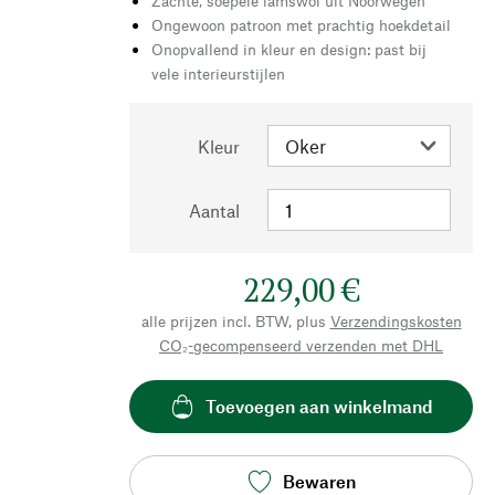
Zachte, soepele lamswol uit Noorwegen
Ongewoon patroon met prachtig hoekdetail
Onopvallend in kleur en design: past bij
vele interieurstijlen
Kleur
Aantal
229,00 €
alle prijzen incl. BTW, plus
Verzendingskosten
CO₂-gecompenseerd verzenden met DHL
Toevoegen aan winkelmand
Bewaren