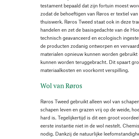
testament bepaald dat zijn fortuin moest wor
zodat de behoeftigen van Røros er textiel va
thuiswerk. Røros Tweed staat ook in deze tra
handelen en zet de basisgedachte van de Hior
technisch geavanceerd en ecologisch ingeste
de producten zodanig ontworpen en vervaardi
materialen opnieuw kunnen worden gebruikt e
kunnen worden teruggebracht. Dit spaart gro
materiaalkosten en voorkomt verspilling.
Wol van Røros
Røros Tweed gebruikt alleen wol van schapenb
schapen leven en grazen vrij op de weide, ho
hard is. Tegelijkertijd is dit een groot voorde
eerste instantie niet in de wol nestelt. Chemi
nodig. Dankzij de natuurlijke leefomstandig