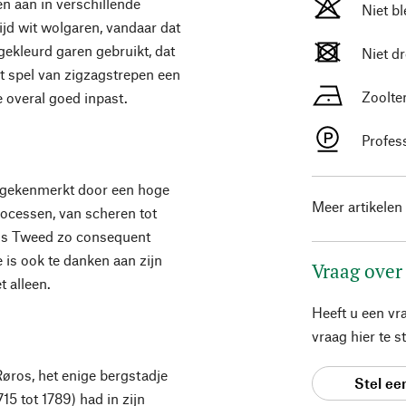
n aan in verschillende
Niet b
ijd wit wolgaren, vandaar dat
 gekleurd garen gebruikt, dat
Niet d
t spel van zigzagstrepen een
Zoolte
e overal goed inpast.
Profes
t gekenmerkt door een hoge
Meer artikelen
processen, van scheren tot
os Tweed zo consequent
is ook te danken aan zijn
Vraag over
t alleen.
Heeft u een vr
vraag hier te 
Røros, het enige bergstadje
Stel ee
15 tot 1789) had in zijn