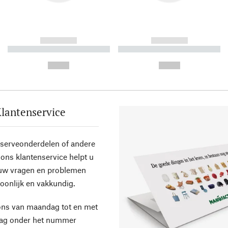
------------
------------
----------- ----------- ----------
----------- ----------- ----------
-
-
--,-- €
--,-- €
lantenservice
eserveonderdelen of andere
ons klantenservice helpt u
 uw vragen en problemen
oonlijk en vakkundig.
ons van maandag tot en met
dag onder het nummer