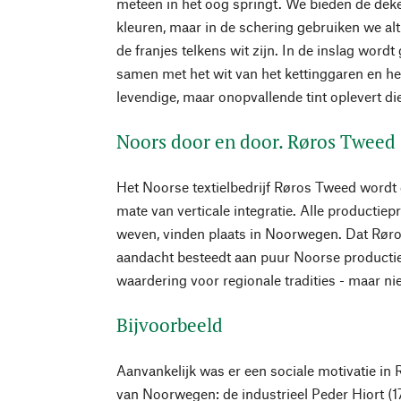
meteen in het oog springt. We bieden de deke
kleuren, maar in de schering gebruiken we alt
de franjes telkens wit zijn. In de inslag wordt
samen met het wit van het kettinggaren en he
levendige, maar onopvallende tint oplevert di
Noors door en door. Røros Tweed
Het Noorse textielbedrijf Røros Tweed word
mate van verticale integratie. Alle productie
weven, vinden plaats in Noorwegen. Dat Rør
aandacht besteedt aan puur Noorse productie 
waardering voor regionale tradities - maar nie
Bijvoorbeeld
Aanvankelijk was er een sociale motivatie in 
van Noorwegen: de industrieel Peder Hiort (17