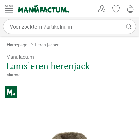
Passer au contenu
Account
Kijklijst
0,0
Homepage
Leren jassen
Manufactum
Lamsleren herenjack
Marone