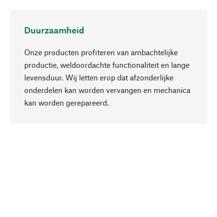
Duurzaamheid
Onze producten profiteren van ambachtelijke
productie, weldoordachte functionaliteit en lange
levensduur. Wij letten erop dat afzonderlijke
onderdelen kan worden vervangen en mechanica
Naar boven
kan worden gerepareerd.
Bewust
Bij onze productkeuze staat de duurzaamheid
centraal. Wij kiezen voor natuurlijke
bestanddelen en materialen, die kunnen worden
verzorgd, evenals op een efficiënt gebruik van