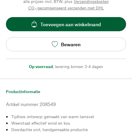
alle prijzen incl. BTW, plus
Verzendingskosten
CO₂-gecompenseerd verzenden met DHL
Toevoegen aan winkelmand
Bewaren
Op voorraad
,
levering binnen 3-4 dagen
Productinformatie
Artikel nummer
208549
Tijdloos ontwerp: gemaakt van warm lamsvel
Weerstaat effectief wind en kou
Doordachte snit, handgemaakte productie