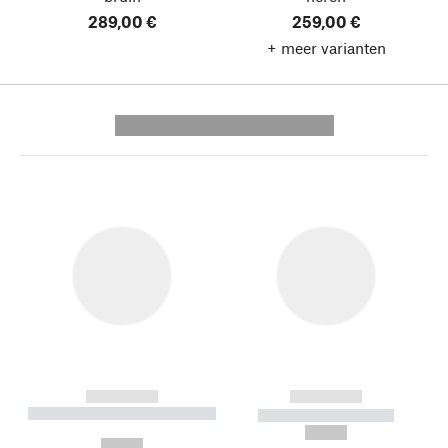
289,00 €
259,00 €
+ meer varianten
---------- --------------
------------
------------
----------- ----------- --------
----------- -----------
---
--,-- €
--,-- €