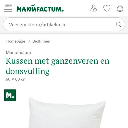
Passer au contenu
Account
Kijklijst
0,0
Homepage
Bedlinnen
Manufactum
Kussen met ganzenveren en
donsvulling
60 × 60 cm