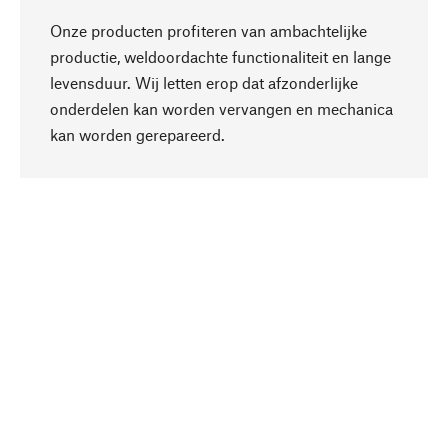
Onze producten profiteren van ambachtelijke
productie, weldoordachte functionaliteit en lange
levensduur. Wij letten erop dat afzonderlijke
onderdelen kan worden vervangen en mechanica
Naar boven
kan worden gerepareerd.
Bewust
Bij onze productkeuze staat de duurzaamheid
centraal. Wij kiezen voor natuurlijke
bestanddelen en materialen, die kunnen worden
verzorgd, evenals op een efficiënt gebruik van
hulpbronnen en sociaal aanvaardbare productie.