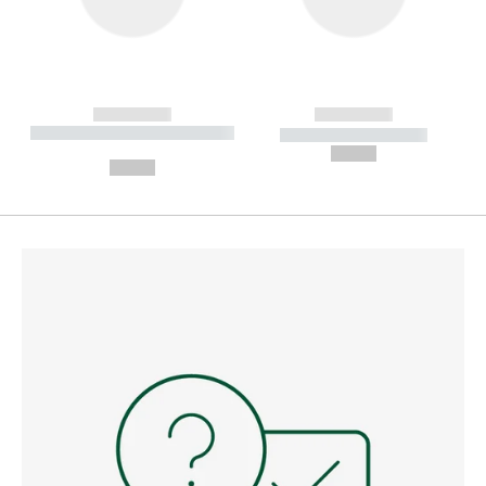
------------
------------
----------- ----------- --------
----------- -----------
---
--,-- €
--,-- €