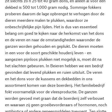
zit slechts zo'n 25 tot 40 gram dons, en alleen al voor een
dekbed is 500 tot 1.000 gram nodig. Sommige fokkers
proberen daarom de lage opbrengst te verhogen door de
dieren meerdere malen te plukken, waardoor ze
onbeschrijfelijke pijn lijden. Het is dus van essentieel
belang om goed te kijken naar de herkomst van het dons
en de veren en naar de omstandigheden waaronder de
ganzen worden gehouden en geplukt. De dieren moeten
in een voor de soort geschikte houderij leven - en
aangezien pijnloos plukken niet mogelijk is, moet dit na
het slachten gebeuren. In Beieren hebben we een bedrijf
gevonden dat levend plukken en ruien uitsluit. De veren
en het dons voor de kussens en dekbedden in ons
assortiment komen van deze boerderij. Het familiebedrijf
fokt voornamelijk voor de vleesproductie. De ganzen
worden gevoed met graan dat de boerderij zelf verbouwt
en waaraan zij geen groeibevorderaars of hormonen, noch
antibiotica of andere geneesmiddelen toevoegt. Ten slotte