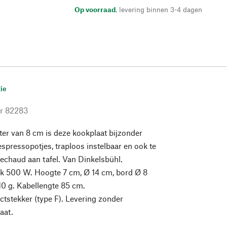
Op voorraad
,
levering binnen 3-4 dagen
ie
r
82283
er van 8 cm is deze kookplaat bijzonder
espressopotjes, traploos instelbaar en ook te
rechaud aan tafel. Van Dinkelsbühl.
k 500 W. Hoogte 7 cm, Ø 14 cm, bord Ø 8
0 g. Kabellengte 85 cm.
tstekker (type F). Levering zonder
aat.