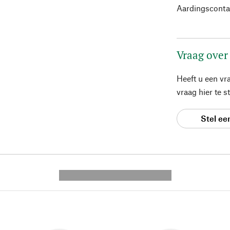
Aardingscontac
Vraag over
Heeft u een vr
vraag hier te 
Stel ee
---------- --------------