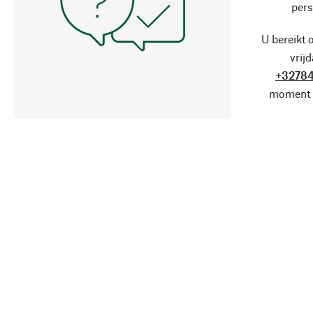
pers
U bereikt 
vrij
+32784
moment