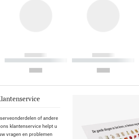
------------
------------
----------- ----------- ----------
----------- ----------- ----------
-
-
--,-- €
--,-- €
lantenservice
eserveonderdelen of andere
ons klantenservice helpt u
 uw vragen en problemen