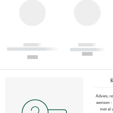
------------
------------
----------- ----------- ----------
----------- -----------
-
--,-- €
--,-- €
K
Advies, r
wensen - 
met al