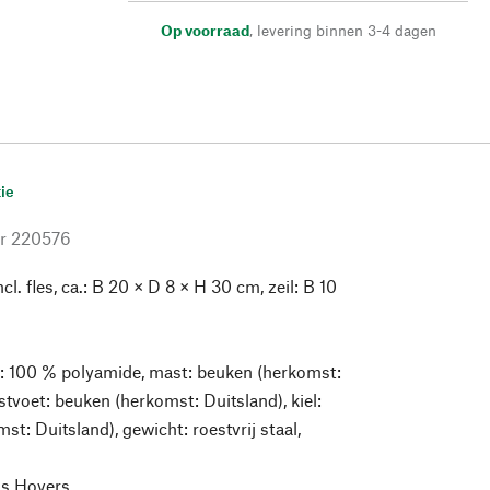
Op voorraad
,
levering binnen 3-4 dagen
ie
r
220576
cl. fles, ca.: B 20 × D 8 × H 30 cm, zeil: B 10
g
l: 100 % polyamide, mast: beuken (herkomst:
stvoet: beuken (herkomst: Duitsland), kiel:
t: Duitsland), gewicht: roestvrij staal,
is Hovers