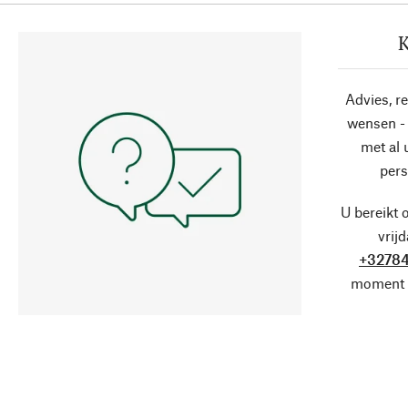
K
Advies, r
wensen - 
met al
pers
U bereikt 
vrij
+32784
moment