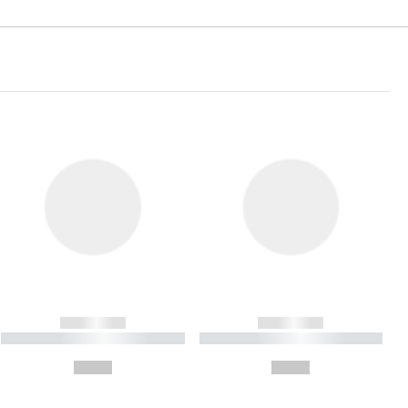
------------
------------
----------- ----------- ----------
----------- ----------- ----------
- -----------
-
--,-- €
--,-- €