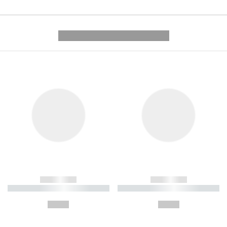
---------- --------------
------------
------------
----------- ----------- ----------
----------- ----------- ----------
-
-
--,-- €
--,-- €