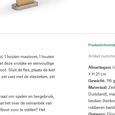
Productinformat
Artikel numme
ast, 1 houten mastvoet, 1 houten
 met deze vrolijke en eenvoudige
Afmetingen:
In
ot. Sluit de fles, plaats de kiel
× H 21 cm
zet vast met de elastieken, zet
Gewicht:
116 
Materiaal:
Zei
Duitsland), ma
aait om spelen en hergebruik,
beuken (herkoms
aat het over de semantiek van
rubberen band
boot voor te stellen? Het
Ontwerp:
Flor