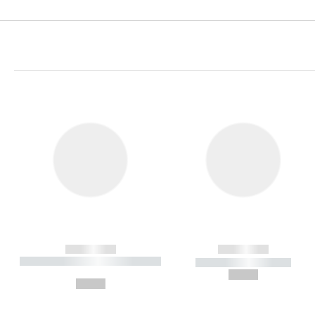
------------
------------
----------- ----------- ----------
----------- -----------
-
--,-- €
--,-- €